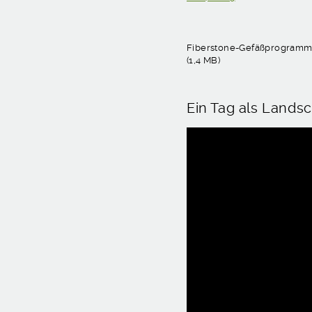
Fiberstone-Gefäßprogram
(1,4 MB)
Ein Tag als Lands
Video-
Player