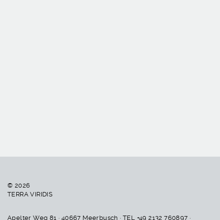
Bari
Makro
© 2026
TERRA VIRIDIS
Apelter Weg 81 · 40667 Meerbusch · TEL +49 2132 760897 ·