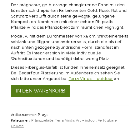
Der prägnante, gelb-orange changierende Fond mit den
künstlerisch drapierten Farbakzenten Gold, Rosé, Rot und
Schwarz verblüfft durch seine gewagte, gelungene
Komposition. Kombiniert mit einer echten Rhipsalis-
Pflanze wird das Pflanzobjekt zum räumlichen Highlight.
Model P, mit dem Durchmesser von 35 cm, wirkt einerseits
schlank und filigran und andererseits, durch die bis tief
nach unten gezogene zylindrische Form, standfest im
Auftritt. Es integriert sich in viele individuelle
Wohnsituationen und benötigt dabei wenig Platz.
Dieses Fiberglas-Gefäß ist für den Inneneinsatz geeignet.
Bei Bedarf zur Platzierung im Außenbereich sehen Sie
sich bitte unser Angebot bei
Terra Viridis – outdoor
an.
Oh
Alternative:
IN DEN WARENKORB
Happy
Day
Model
P-
Artikelnummer:
P-051
051
Kategorien:
Pflanzgefäße
,
Terra Viridis Art – indoor
,
Verfügbare
Menge
Unikate