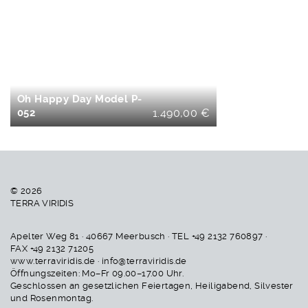
IN DEN
WARENKORB
Oh Happy Day Model P-
052
1.490,00
€
© 2026
TERRA VIRIDIS
Apelter Weg 81 · 40667 Meerbusch · TEL +49 2132 760897 ·
FAX +49 2132 71205
www.terraviridis.de · info@terraviridis.de
Öffnungszeiten: Mo–Fr 09.00–17.00 Uhr.
Geschlossen an gesetzlichen Feiertagen, Heiligabend, Silvester
und Rosenmontag.