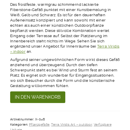
Das frostfeste, warmgrau schimmernd lackierte
Fiberstone-Gefäß punktet mit einer Kunstbemalung in
Weiß, Gelb und Schwarz. Es ist für den dauerhaften
Außeneinsatz konzipiert und kann sowohl mit einer
echten als auch einer künstlichen Outdoorpflanze
bepflanzt werden. Diese stilvolle Kombination wertet
Eingang oder Terrasse auf. Selbst der Platzierung im
Innenbereich steht nichts im Wege. Sehen Sie sich
ergänzend unser Angebot für Innenräume bei
Terra Viridis
– indoor
an.
Aufgrund seiner ungewöhnlichen Form wirkt dieses Gefäß
anziehend und überzeugend. Durch den tiefen
Schwerpunkt steht es bei Wind und Sturm fest an seinem
Platz. Es eignet sich wunderbar für Eingangssituationen,
wo sich Besucher durch die Form und die künstlerische
Gestaltung willkommen fühlen.
Oh
Alternative:
IN DEN WARENKORB
Happy
Day
Model
X-
Artikelnummer:
X-046
046
Kategorien:
Pflanzgefäße
,
Terra Viridis Art – outdoor
,
Verfügbare
Menge
Unikate