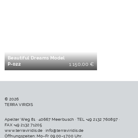
IN DEN
WARENKORB
Beautiful Dreams Model
P-022
1.150,00
€
© 2026
TERRA VIRIDIS
Apelter Weg 81 · 40667 Meerbusch · TEL +49 2132 760897 ·
FAX +49 2132 71205
www.terraviridis.de · info@terraviridis.de
Öffnungszeiten: Mo–Fr 09.00–17.00 Uhr.