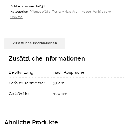
031
Artikelnummer:
L-031
Menge
Kategorien:
Pflanzgefäße
,
Terra Viridis Art – indoor
,
Verfügbare
Unikate
Zusätzliche Informationen
Zusätzliche Informationen
Bepflanzung
nach Absprache
Gefäßdurchmesser
31 cm
Gefäßhöhe
100 cm
Ähnliche Produkte