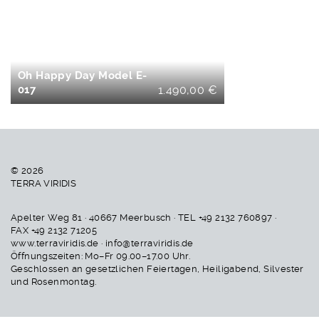
WARENKORB
Oh Happy Day Model E-
017
1.490,00
€
© 2026
TERRA VIRIDIS
Apelter Weg 81 · 40667 Meerbusch · TEL +49 2132 760897 ·
FAX +49 2132 71205
www.terraviridis.de · info@terraviridis.de
Öffnungszeiten: Mo–Fr 09.00–17.00 Uhr.
Geschlossen an gesetzlichen Feiertagen, Heiligabend, Silvester
und Rosenmontag.