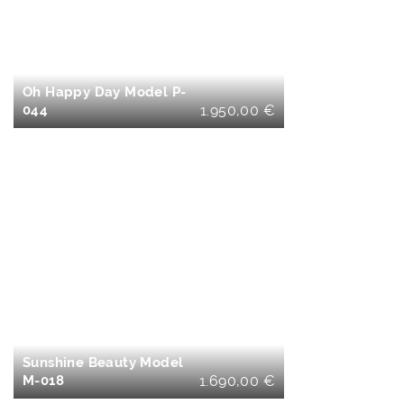
WARENKORB
Oh Happy Day Model P-
044
1.950,00
€
IN DEN
WARENKORB
Sunshine Beauty Model
M-018
1.690,00
€