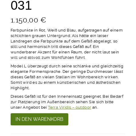
031
1.150,00
€
Farbpunkte in Rot, Weiß und Blau, aufgetragen auf einem
schlichten grauen Untergrund. Als hätte ein leiser
Landregen die Farbpunkte auf dem Gefäß abgelegt, so
still und harmonisch tritt dieses Gefäß auf. Ein
wunderbarer Akzent für einen Raum, der nicht laut sein
will und stilvoll zum Wohlfühlen führt.
Model L überzeugt durch seine schlanke und gleichzeitig
elegante Formensprache. Der geringe Durchmesser lässt
dieses Gefäß an vielen Stellen im Wohnbereich wirken.
Somit wird es zu einem künstlerischen und ästhetischen
Highlight.
Dieses Gefäß ist für den Inneneinsatz geeignet. Bei Bedarf
zur Platzierung im Außenbereich sehen Sie sich bitte
unser Angebot bei
Terra Viridis – outdoor
an.
Glitter
Alternative:
IN DEN WARENKORB
Me
Model
L-