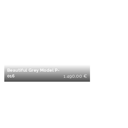
IN DEN
WARENKORB
Beautiful Grey Model P-
016
1.490,00
€
IN DEN