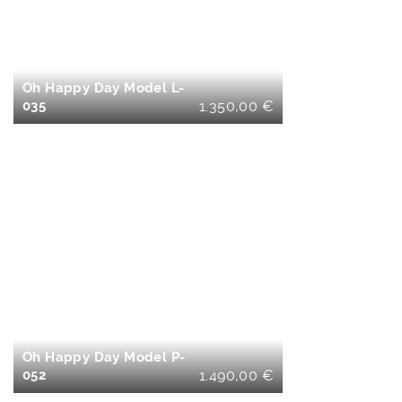
WARENKORB
Oh Happy Day Model L-
035
1.350,00
€
IN DEN
WARENKORB
Oh Happy Day Model P-
052
1.490,00
€