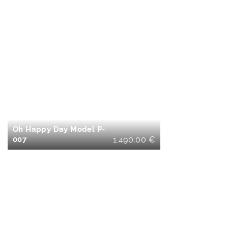
IN DEN
WARENKORB
Oh Happy Day Model P-
007
1.490,00
€
IN DEN