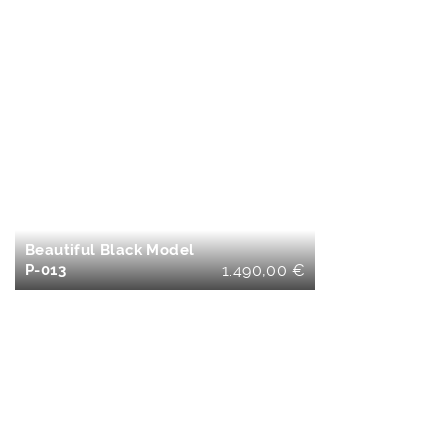
IN DEN
WARENKORB
Beautiful Black Model
P-013
1.490,00
€
IN DEN