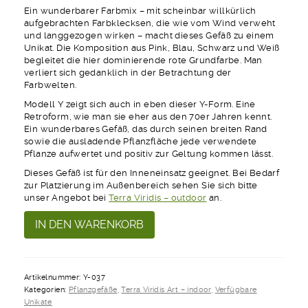
Ein wunderbarer Farbmix – mit scheinbar willkürlich
aufgebrachten Farbklecksen, die wie vom Wind verweht
und langgezogen wirken – macht dieses Gefäß zu einem
Unikat. Die Komposition aus Pink, Blau, Schwarz und Weiß
begleitet die hier dominierende rote Grundfarbe. Man
verliert sich gedanklich in der Betrachtung der
Farbwelten.
Modell Y zeigt sich auch in eben dieser Y-Form. Eine
Retroform, wie man sie eher aus den 70er Jahren kennt.
Ein wunderbares Gefäß, das durch seinen breiten Rand
sowie die ausladende Pflanzfläche jede verwendete
Pflanze aufwertet und positiv zur Geltung kommen lässt.
Dieses Gefäß ist für den Inneneinsatz geeignet. Bei Bedarf
zur Platzierung im Außenbereich sehen Sie sich bitte
unser Angebot bei
Terra Viridis – outdoor
an.
Oh
Alternative:
IN DEN WARENKORB
Happy
Day
Model
Y-
Artikelnummer:
Y-037
037
Kategorien:
Pflanzgefäße
,
Terra Viridis Art – indoor
,
Verfügbare
Menge
Unikate