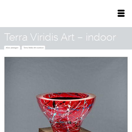
Terra Viridis Art – indoor
Alles anzeigen
Terra Viridis Art outdoor