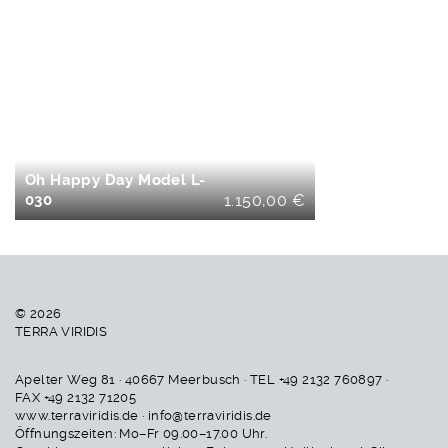
IN DEN
WARENKORB
Oh Happy Day Model L-
030
1.150,00
€
© 2026
TERRA VIRIDIS
Apelter Weg 81 · 40667 Meerbusch · TEL +49 2132 760897 ·
FAX +49 2132 71205
www.terraviridis.de · info@terraviridis.de
Öffnungszeiten: Mo–Fr 09.00–17.00 Uhr.